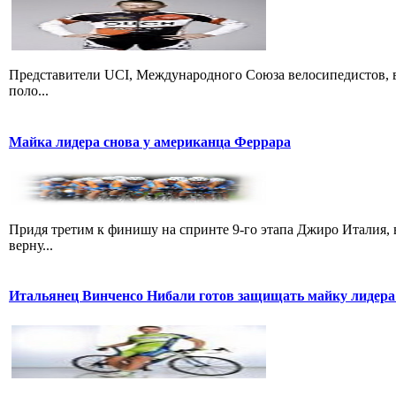
Представители UCI, Международного Союза велосипедистов, в
поло...
Майка лидера снова у американца Феррара
Придя третим к финишу на спринте 9-го этапа Джиро Италия, 
верну...
Итальянец Винченсо Нибали готов защищать майку лидера