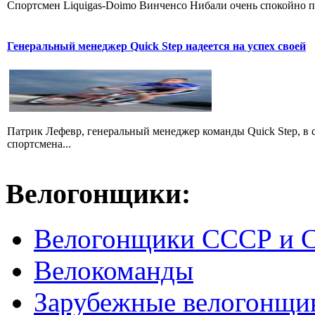
Cпортсмен Liquigas-Doimo Винченсо Нибали очень спокойно пр
Генеральный менеджер Quick Step надеется на успех своей
Патрик Лефевр, генеральный менеджер команды Quick Step, в 
спортсмена...
Велогонщики:
Велогонщики СССР и 
Велокоманды
Зарубежные велогонщи