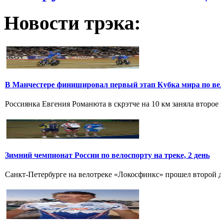
Новости трэка:
В Манчестере финишировал первый этап Кубка мира по ве
Россиянка Евгения Романюта в скрэтче на 10 км заняла второе 
Зимний чемпионат России по велоспорту на треке, 2 день
Санкт-Петербурге на велотреке «Локосфинкс» прошел второй де