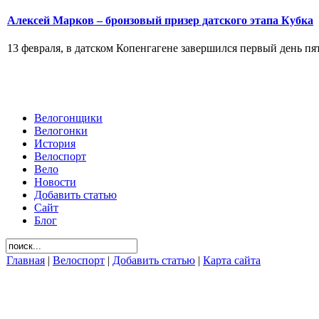
Алексей Марков – бронзовый призер датского этапа Кубка
13 февраля, в датском Копенгагене завершился первый день пят
Велогонщики
Велогонки
История
Велоспорт
Вело
Новости
Добавить статью
Сайт
Блог
Главная
|
Велоспорт
|
Добавить статью
|
Карта сайта