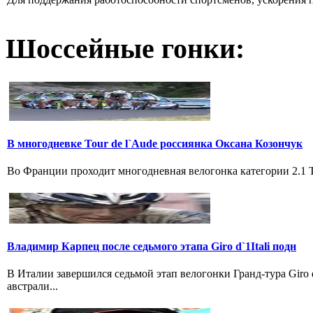
Шоссейные гонки:
В многодневке Tour de l`Aude россиянка Оксана Козончук
Во Франции проходит многодневная велогонка категории 2.1 Tou
Владимир Карпец после седьмого этапа Giro d`1Itali подн
В Италии завершился седьмой этап велогонки Гранд-тура Giro
австрали...