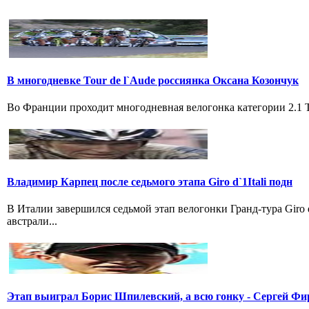
В многодневке Tour de l`Aude россиянка Оксана Козончук
Во Франции проходит многодневная велогонка категории 2.1 Tou
Владимир Карпец после седьмого этапа Giro d`1Itali подн
В Италии завершился седьмой этап велогонки Гранд-тура Giro
австрали...
Этап выиграл Борис Шпилевский, а всю гонку - Сергей Фи