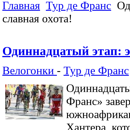
Главная
Тур де Франс
Од
славная охота!
Одиннадцатый этап: э
Велогонки
-
Тур де Франс
Одиннадцаты
Франс» заве
южноафрикан
Хантера, ко