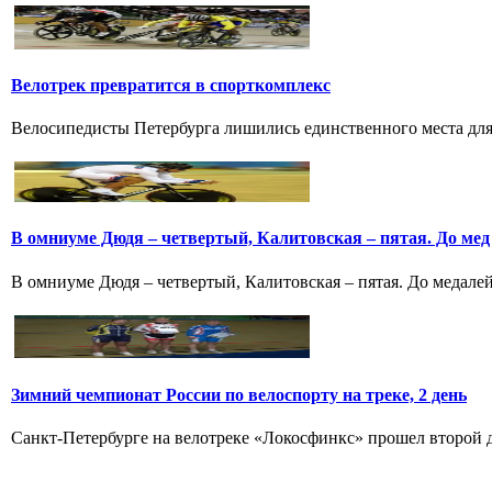
Велотрек превратится в спорткомплекс
Велосипедисты Петербурга лишились единственного места для 
В омниуме Дюдя – четвертый, Калитовская – пятая. До мед
В омниуме Дюдя – четвертый, Калитовская – пятая. До медалей
Зимний чемпионат России по велоспорту на треке, 2 день
Санкт-Петербурге на велотреке «Локосфинкс» прошел второй де