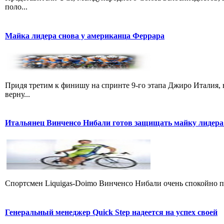
поло...
Майка лидера снова у американца Феррара
Придя третим к финишу на спринте 9-го этапа Джиро Италия, 
верну...
Итальянец Винченсо Нибали готов защищать майку лидера
Cпортсмен Liquigas-Doimo Винченсо Нибали очень спокойно пр
Генеральный менеджер Quick Step надеется на успех своей