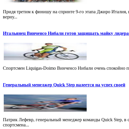
Придя третим к финишу на спринте 9-го этапа Джиро Италия, 
верну...
Итальянец Винченсо Нибали готов защищать майку лидера
Cпортсмен Liquigas-Doimo Винченсо Нибали очень спокойно пр
Генеральный менеджер Quick Step надеется на успех своей
Патрик Лефевр, генеральный менеджер команды Quick Step, в 
спортсмена...