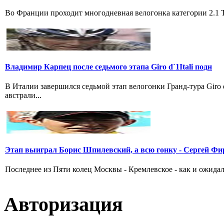
Во Франции проходит многодневная велогонка категории 2.1 Tou
Владимир Карпец после седьмого этапа Giro d`1Itali подн
В Италии завершился седьмой этап велогонки Гранд-тура Giro
австрали...
Этап выиграл Борис Шпилевский, а всю гонку - Сергей Фи
Последнее из Пяти колец Москвы - Кремлевское - как и ожидал
Авторизация