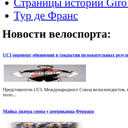
Страницы истории Giro 
Тур де Франс
Новости велоспорта:
UCI опроверг обвинения в сокрытии положительных резул
Представители UCI, Международного Союза велосипедистов, в
поло...
Майка лидера снова у американца Феррара