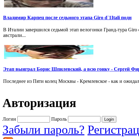
Владимир Карпец после седьмого этапа Giro d`1Itali подн
В Италии завершился седьмой этап велогонки Гранд-тура Giro
австрали...
Этап выиграл Борис Шпилевский, а всю гонку - Сергей Фи
Последнее из Пяти колец Москвы - Кремлевское - как и ожидал
Авторизация
Логин
Пароль
Забыли пароль?
Регистра