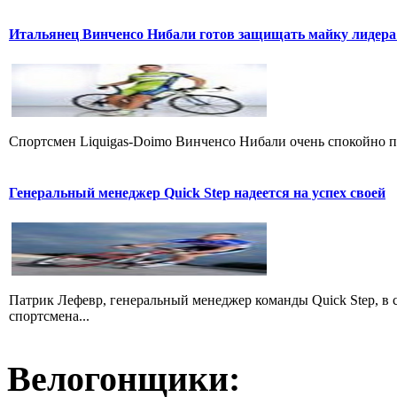
Итальянец Винченсо Нибали готов защищать майку лидера
Cпортсмен Liquigas-Doimo Винченсо Нибали очень спокойно пр
Генеральный менеджер Quick Step надеется на успех своей
Патрик Лефевр, генеральный менеджер команды Quick Step, в 
спортсмена...
Велогонщики: