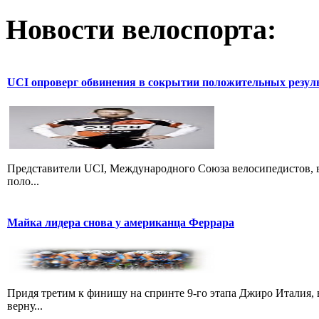
Новости велоспорта:
UCI опроверг обвинения в сокрытии положительных резул
Представители UCI, Международного Союза велосипедистов, в
поло...
Майка лидера снова у американца Феррара
Придя третим к финишу на спринте 9-го этапа Джиро Италия, 
верну...