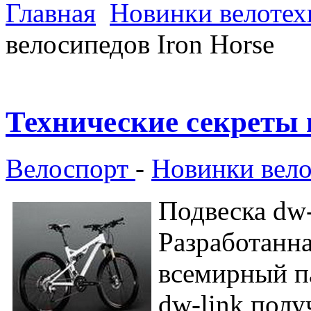
Главная
Новинки велотех
велосипедов Iron Horse
Технические секреты 
Велоспорт
-
Новинки вел
Подвеска dw-
Разработанн
всемирный па
dw-link полу