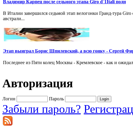
Владимир Карпец после седьмого этапа Giro d`1Itali подн
В Италии завершился седьмой этап велогонки Гранд-тура Giro
австрали...
Этап выиграл Борис Шпилевский, а всю гонку - Сергей Фи
Последнее из Пяти колец Москвы - Кремлевское - как и ожидал
Авторизация
Логин
Пароль
Забыли пароль?
Регистра