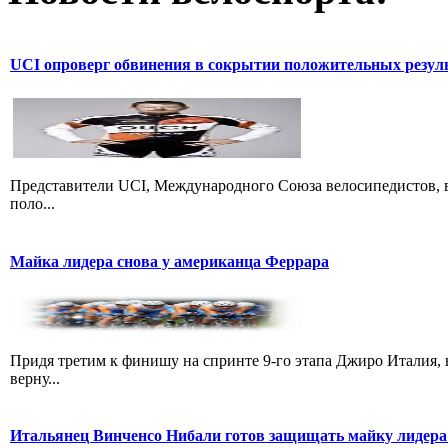
UCI опроверг обвинения в сокрытии положительных резул
Представители UCI, Международного Союза велосипедистов, в
поло...
Майка лидера снова у американца Феррара
Придя третим к финишу на спринте 9-го этапа Джиро Италия, 
верну...
Итальянец Винченсо Нибали готов защищать майку лидера