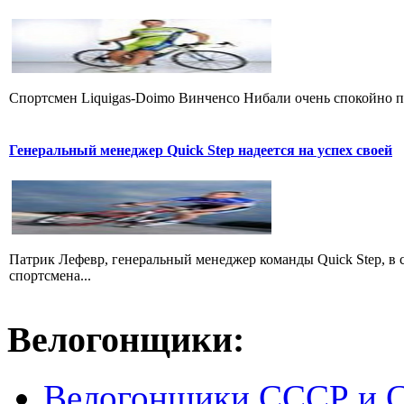
Cпортсмен Liquigas-Doimo Винченсо Нибали очень спокойно пр
Генеральный менеджер Quick Step надеется на успех своей
Патрик Лефевр, генеральный менеджер команды Quick Step, в 
спортсмена...
Велогонщики:
Велогонщики СССР и 