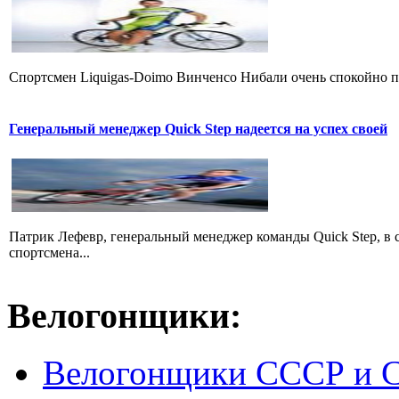
Cпортсмен Liquigas-Doimo Винченсо Нибали очень спокойно пр
Генеральный менеджер Quick Step надеется на успех своей
Патрик Лефевр, генеральный менеджер команды Quick Step, в 
спортсмена...
Велогонщики:
Велогонщики СССР и 