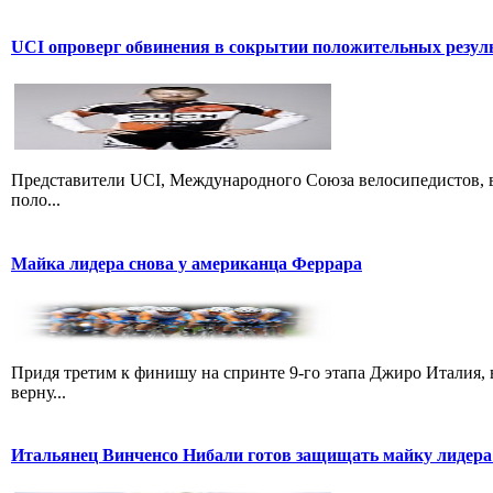
UCI опроверг обвинения в сокрытии положительных резул
Представители UCI, Международного Союза велосипедистов, в
поло...
Майка лидера снова у американца Феррара
Придя третим к финишу на спринте 9-го этапа Джиро Италия, 
верну...
Итальянец Винченсо Нибали готов защищать майку лидера