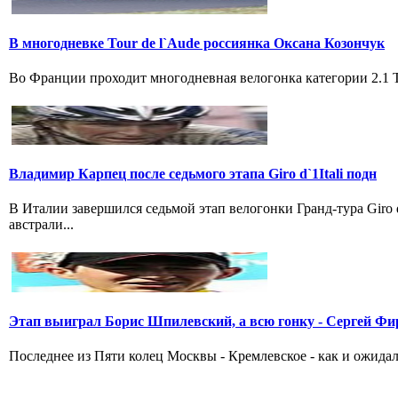
В многодневке Tour de l`Aude россиянка Оксана Козончук
Во Франции проходит многодневная велогонка категории 2.1 Tou
Владимир Карпец после седьмого этапа Giro d`1Itali подн
В Италии завершился седьмой этап велогонки Гранд-тура Giro
австрали...
Этап выиграл Борис Шпилевский, а всю гонку - Сергей Фи
Последнее из Пяти колец Москвы - Кремлевское - как и ожидал