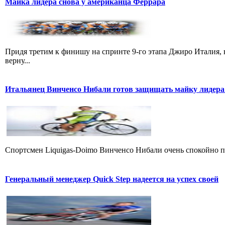
Майка лидера снова у американца Феррара
Придя третим к финишу на спринте 9-го этапа Джиро Италия, 
верну...
Итальянец Винченсо Нибали готов защищать майку лидера
Cпортсмен Liquigas-Doimo Винченсо Нибали очень спокойно пр
Генеральный менеджер Quick Step надеется на успех своей