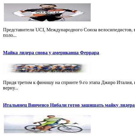
Представители UCI, Международного Союза велосипедистов, в
поло...
Майка лидера снова у американца Феррара
Придя третим к финишу на спринте 9-го этапа Джиро Италия, 
верну...
Итальянец Винченсо Нибали готов защищать майку лидера