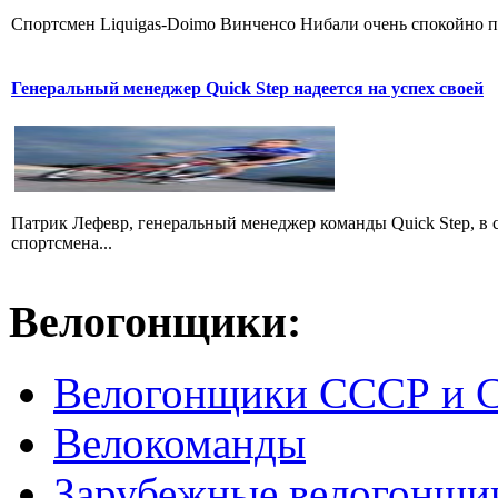
Cпортсмен Liquigas-Doimo Винченсо Нибали очень спокойно пр
Генеральный менеджер Quick Step надеется на успех своей
Патрик Лефевр, генеральный менеджер команды Quick Step, в 
спортсмена...
Велогонщики:
Велогонщики СССР и 
Велокоманды
Зарубежные велогонщи