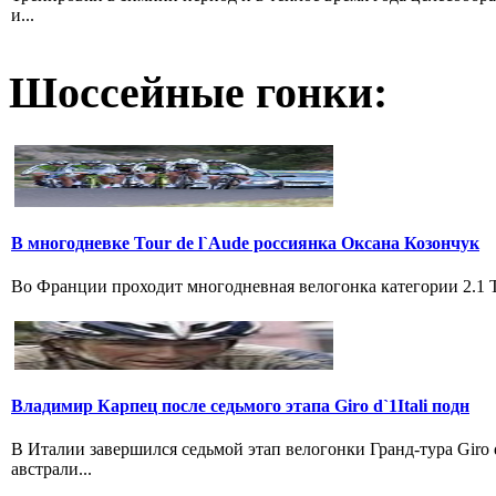
и...
Шоссейные гонки:
В многодневке Tour de l`Aude россиянка Оксана Козончук
Во Франции проходит многодневная велогонка категории 2.1 Tou
Владимир Карпец после седьмого этапа Giro d`1Itali подн
В Италии завершился седьмой этап велогонки Гранд-тура Giro
австрали...