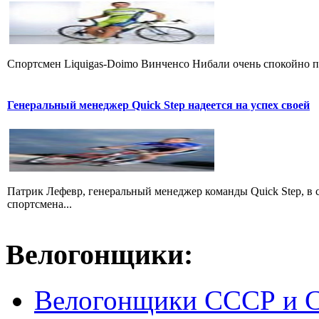
Cпортсмен Liquigas-Doimo Винченсо Нибали очень спокойно пр
Генеральный менеджер Quick Step надеется на успех своей
Патрик Лефевр, генеральный менеджер команды Quick Step, в 
спортсмена...
Велогонщики:
Велогонщики СССР и 