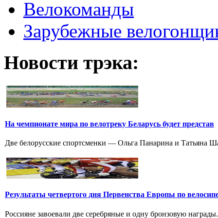
Велокоманды
Зарубежные велогонщи
Новости трэка:
На чемпионате мира по велотреку Беларусь будет представ
Две белорусские спортсменки — Ольга Панарина и Татьяна Шар
Результаты четвертого дня Первенства Европы по велосип
Россияне завоевали две серебряные и одну бронзовую награды. 