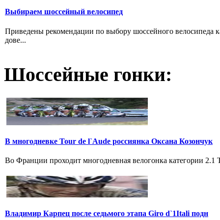
Выбираем шосcейный велосипед
Приведены рекомендации по выбору шоссейного велосипеда ка
дове...
Шоссейные гонки:
В многодневке Tour de l`Aude россиянка Оксана Козончук
Во Франции проходит многодневная велогонка категории 2.1 Tou
Владимир Карпец после седьмого этапа Giro d`1Itali подн