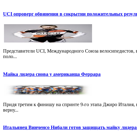
UCI опроверг обвинения в сокрытии положительных резул
Представители UCI, Международного Союза велосипедистов, в
поло...
Майка лидера снова у американца Феррара
Придя третим к финишу на спринте 9-го этапа Джиро Италия, 
верну...
Итальянец Винченсо Нибали готов защищать майку лидера