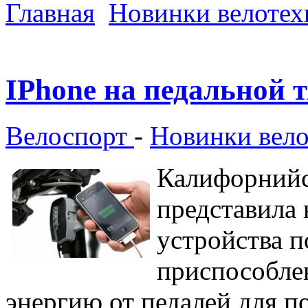
Главная
Новинки велотех
IPhone на педальной т
Велоспорт
-
Новинки вел
Калифорнийс
представила
устройства п
приспособлен
энергию от педалей для п