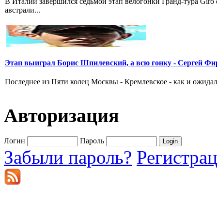
В Италии завершился седьмой этап велогонки Гранд-тура Giro
австрали...
Этап выиграл Борис Шпилевский, а всю гонку - Сергей Фи
Последнее из Пяти колец Москвы - Кремлевское - как и ожидал
Авторизация
Логин
Пароль
Забыли пароль?
Регистра