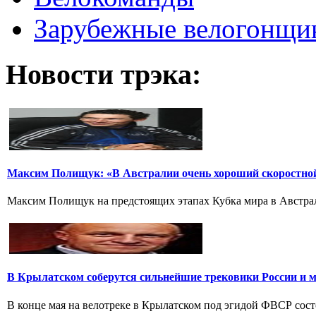
Зарубежные велогонщи
Новости трэка:
Максим Полищук: «В Австралии очень хороший скоростно
Максим Полищук на предстоящих этапах Кубка мира в Австрали
В Крылатском соберутся сильнейшие трековики России и 
В конце мая на велотреке в Крылатском под эгидой ФВСР сост