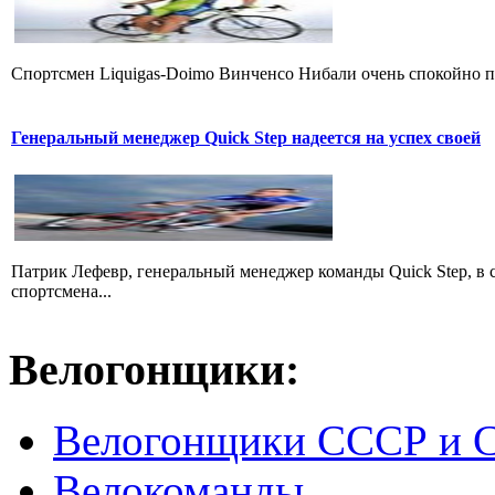
Cпортсмен Liquigas-Doimo Винченсо Нибали очень спокойно пр
Генеральный менеджер Quick Step надеется на успех своей
Патрик Лефевр, генеральный менеджер команды Quick Step, в 
спортсмена...
Велогонщики:
Велогонщики СССР и 
Велокоманды