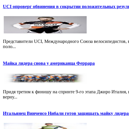
UCI опроверг обвинения в сокрытии положительных резул
Представители UCI, Международного Союза велосипедистов, в
поло...
Майка лидера снова у американца Феррара
Придя третим к финишу на спринте 9-го этапа Джиро Италия, 
верну...
Итальянец Винченсо Нибали готов защищать майку лидера