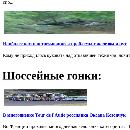
спо...
Наиболее часто встречающиеся проблемы с железом и пут
Кому не приходилось куковать над отказавшей техникой, ловить 
Шоссейные гонки:
В многодневке Tour de l`Aude россиянка Оксана Козончук
Во Франции проходит многодневная велогонка категории 2.1 Tou