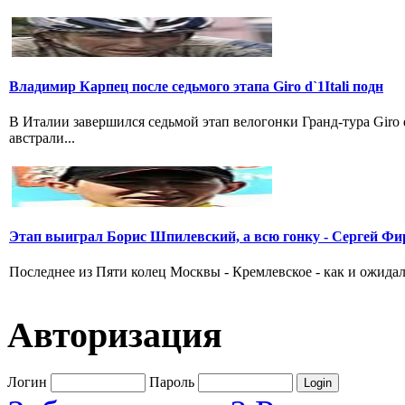
Владимир Карпец после седьмого этапа Giro d`1Itali подн
В Италии завершился седьмой этап велогонки Гранд-тура Giro
австрали...
Этап выиграл Борис Шпилевский, а всю гонку - Сергей Фи
Последнее из Пяти колец Москвы - Кремлевское - как и ожидал
Авторизация
Логин
Пароль