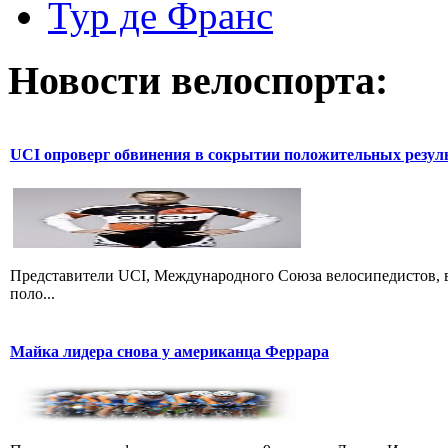
Тур де Франс
Новости велоспорта:
UCI опроверг обвинения в сокрытии положительных резул
Представители UCI, Международного Союза велосипедистов, в
поло...
Майка лидера снова у американца Феррара