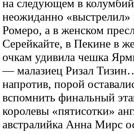
на следующем в колумбий
неожиданно «выстрелил» 
Ромеро, а в женском пре
Серейкайте, в Пекине в ж
очкам удивила чешка Ярми
— малазиец Ризал Тизин
напротив, порой оставали
вспомнить финальный этап
королевы «пятисотки» ан
австралийка Анна Мирс ос